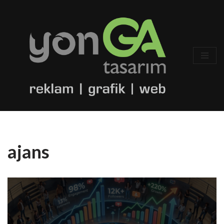
İçeriğe
geç
ajans