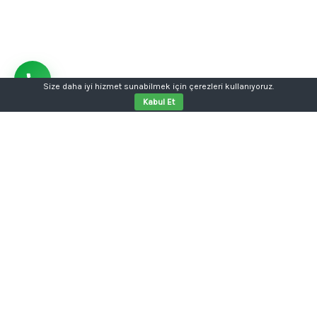
Size daha iyi hizmet sunabilmek için çerezleri kullanıyoruz.
Kabul Et
Aklınızda bir proje mi var?
Tabela, kutu harf, dijital baskı, kurumsal kimlik ya da
web sitesi tek kalemde.
Konuşalım: 0554 354 05 04