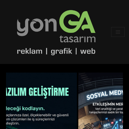
İçeriğe
geç