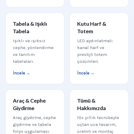
Tabela & Işıklı
Kutu Harf &
Tabela
Totem
Işıklı ve ışıksız
LED aydınlatmalı
cephe, yönlendirme
kanal harf ve
ve tanıtım
prestijli totem
tabelaları.
çözümleri.
İncele →
İncele →
Araç & Cephe
Tümü &
Giydirme
Hakkımızda
Araç giydirme, cephe
10+ yıllık tecrübeyle
giydirme ve tabela
uçtan uca tasarım,
folyo uygulaması.
üretim ve montaj.