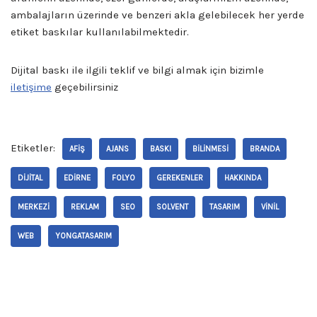
ambalajların üzerinde ve benzeri akla gelebilecek her yerde
etiket baskılar kullanılabilmektedir.
Dijital baskı ile ilgili teklif ve bilgi almak için bizimle
iletişime
geçebilirsiniz
Etiketler:
AFIŞ
AJANS
BASKI
BILINMESI
BRANDA
DIJITAL
EDIRNE
FOLYO
GEREKENLER
HAKKINDA
MERKEZI
REKLAM
SEO
SOLVENT
TASARIM
VINIL
WEB
YONGATASARIM