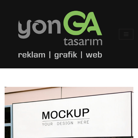
İçeriğe
geç