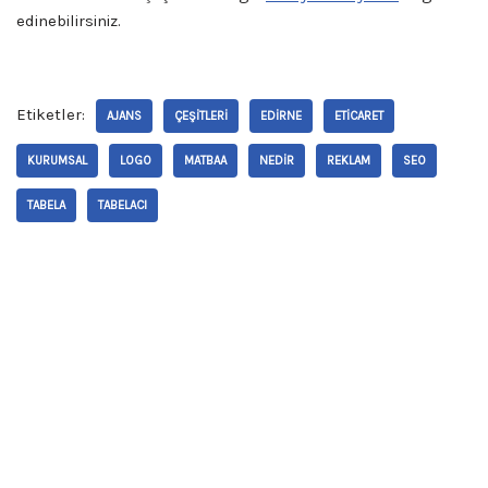
edinebilirsiniz.
Etiketler:
AJANS
ÇEŞITLERI
EDIRNE
ETICARET
KURUMSAL
LOGO
MATBAA
NEDIR
REKLAM
SEO
TABELA
TABELACI