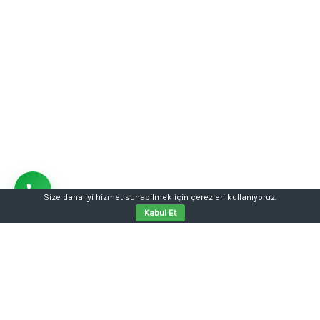
Size daha iyi hizmet sunabilmek için çerezleri kullanıyoruz.
Kabul Et
Aklınızda bir proje mi var?
Tabela, kutu harf, dijital baskı, kurumsal kimlik ya da
web sitesi tek kalemde.