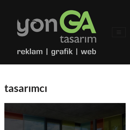
İçeriğe
geç
tasarımcı