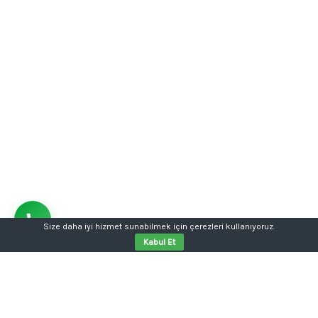
Size daha iyi hizmet sunabilmek için çerezleri kullanıyoruz.
Kabul Et
Aklınızda bir proje mi var?