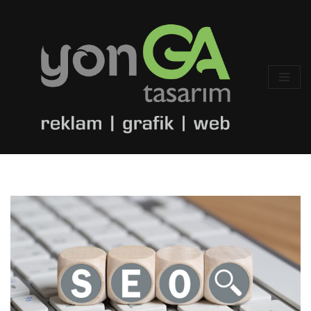
İçeriğe
geç