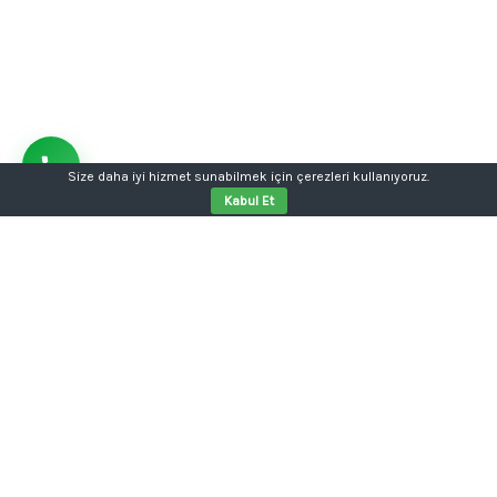
Size daha iyi hizmet sunabilmek için çerezleri kullanıyoruz.
Kabul Et
Aklınızda bir proje mi var?
Tabela, kutu harf, dijital baskı, kurumsal kimlik ya da
web sitesi tek kalemde.
Konuşalım: 0554 354 05 04