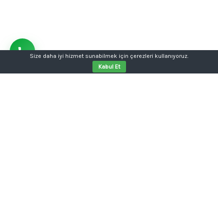
Size daha iyi hizmet sunabilmek için çerezleri kullanıyoruz.
Kabul Et
Aklınızda bir proje mi var?
Tabela, kutu harf, dijital baskı, kurumsal kimlik ya da
web sitesi tek kalemde.
Konuşalım: 0554 354 05 04