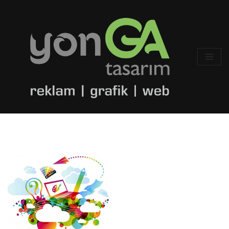
İçeriğe
geç