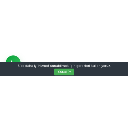
Size daha iyi hizmet sunabilmek için çerezleri kullanıyoruz.
Kabul Et
Aklınızda bir proje mi var?
Tabela, kutu harf, dijital baskı, kurumsal kimlik ya da
web sitesi tek kalemde.