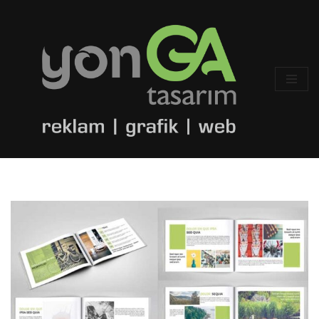
İçeriğe
geç