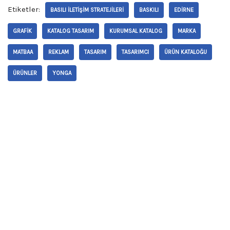
Etiketler:
BASILI ILETIŞIM STRATEJILERI
BASKILI
EDIRNE
GRAFIK
KATALOG TASARIM
KURUMSAL KATALOG
MARKA
MATBAA
REKLAM
TASARIM
TASARIMCI
ÜRÜN KATALOĞU
ÜRÜNLER
YONGA