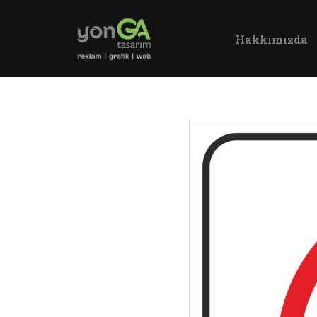
Hakkımızda
İçeriğe
geç