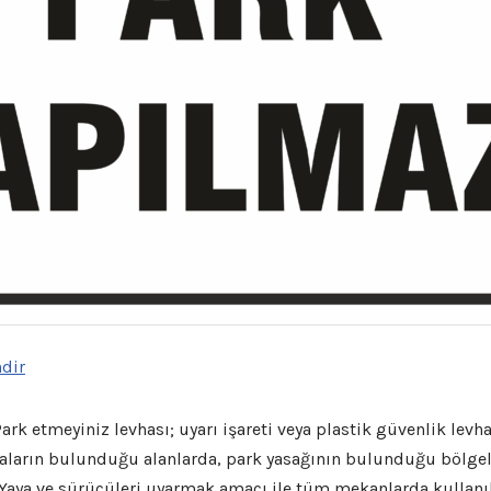
ndir
ark etmeyiniz levhası; uyarı işareti veya plastik güvenlik levh
maların bulunduğu alanlarda, park yasağının bulunduğu bölge
 Yaya ve sürücüleri uyarmak amacı ile tüm mekanlarda kullanıl