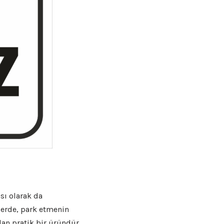
ası olarak da
lerde, park etmenin
an pratik bir üründür.