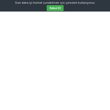
Size daha iyi hizmet sunabilmek için çerezleri kullanıyoruz.
Kabul Et
Aklınızda bir proje mi var?
Tabela, kutu harf, dijital baskı, kurumsal kimlik ya da
web sitesi tek kalemde.
Konuşalım: 0554 354 05 04
Yonga Tasarım
REKLAM - GRAFIK - WEB