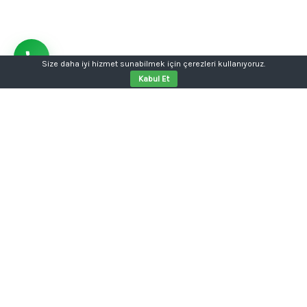
Size daha iyi hizmet sunabilmek için çerezleri kullanıyoruz.
Kabul Et
Aklınızda bir proje mi var?
Tabela, kutu harf, dijital baskı, kurumsal kimlik ya da
web sitesi tek kalemde.
Konuşalım: 0554 354 05 04