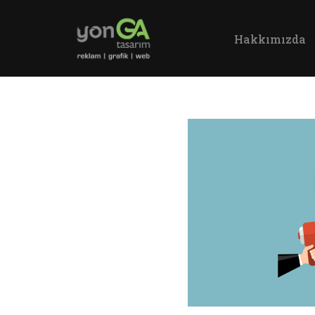
Hakkımızda
İçeriğe
geç