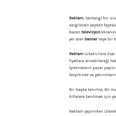
Reklam
, herhangi bir ür
sergilenen şeyden faydal
bazen
televizyon
ekranın
yer alan
banner
veya bir e
Reklam
tüketicilere mal 
fiyatlara alınabileceği ha
İşletmelerin pazar payın
tespitinde ve yatırımlar
Bir başka tanımla; Bir ma
kitlelere tanıtmak için 
Reklam yapılırken izleneb