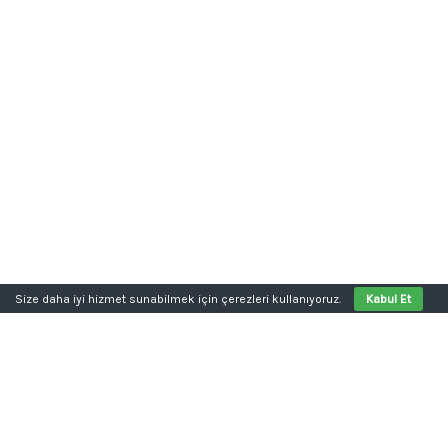
Size daha iyi hizmet sunabilmek için çerezleri kullanıyoruz.
Kabul Et
Aklınızda bir proje mi var?
kutu harf, dijital baskı, kurumsal kimlik ya da web sitesi tek