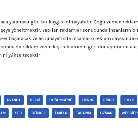
maca yaraması gibi bir kaygısı olmayabilir. Çoğu zaman reklam
n şeye yöneltmektir. Yapılan reklamlar sonucunda insanların b
eyi başaracak ve en nihayetinde insanlar o reklam sayesinde 
ucunda da reklam veren kişi reklamının geri dönüşümünü ala
ini yükseltecektir
BRANDA
DERGI
DOĞUMGÜNÜ
EDIRNE
ETIKET
FOLYO
LAM
SEO
STICKER
TABELA
TASARIM
UZMAN
WEBSITE