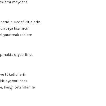
 reklamı meydana
anatıdır. Hedef kitlelerin
ürün veya hizmetin
ini yaratmak reklam
apmakta diyebiliriz.
ve tüketicilerin
kitleye verilecek
e, hangi ortamlar ile