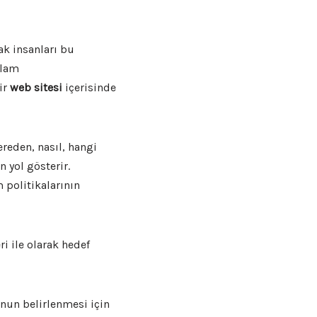
ak insanları bu
klam
ir
web sitesi
içerisinde
reden, nasıl, hangi
n yol gösterir.
 politikalarının
i ile olarak hedef
unun belirlenmesi için