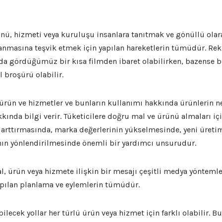
ünü, hizmeti veya kuruluşu insanlara tanıtmak ve gönüllü olar
anmasına teşvik etmek için yapılan hareketlerin tümüdür. Re
da gördüğümüz bir kısa filmden ibaret olabilirken, bazense b
l broşürü olabilir.
ürün ve hizmetler ve bunların kullanımı hakkında ürünlerin ne
kkında bilgi verir. Tüketicilere doğru mal ve ürünü almaları içi
ı arttırmasında, marka değerlerinin yükselmesinde, yeni üretim
ının yönlendirilmesinde önemli bir yardımcı unsurudur.
l, ürün veya hizmete ilişkin bir mesajı çeşitli medya yöntemler
yapılan planlama ve eylemlerin tümüdür.
ilecek yollar her türlü ürün veya hizmet için farklı olabilir. B