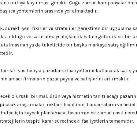
jisinin ortaya koyulması gerekir. Çoğu zaman kampanyalar da
 başlıca yöntemlerin arasında yer almaktadır.
ık, sürekli yeni fikirler ve stratejiler gerektiren bir uygulama s
kta olduğu ve satın almayı alışkanlık haline getirdikleri bir 
 tutulmasının ya da tüketicide bir başka markaya satış eğilim
tedir.
tamları vasıtasıyla pazarlama faaliyetlerini kullanarak satış y
in amacı firmaların pazar payını ve satışlarını artırmaktır
cek olursak; bir mal, ürün veya hizmetin tanıtılacağı pazarın 
pılacak araştırmalar, reklam hedefinin, harcamaların ve hedef 
 bütçe için kaynak planlaması, tasarımın ne zaman nasıl nered
ratejilerin tespiti karar sürecindeki faaliyetlerin tamamıdır.