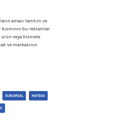
ların amacı tanıtım ve
ir kısmının bu reklamlar
o ürün veya hizmete
cak ve markasının
KURUMSAL
MATBAA
SI