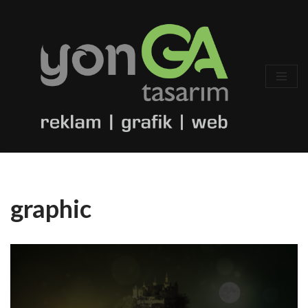
İçeriğe
geç
graphic