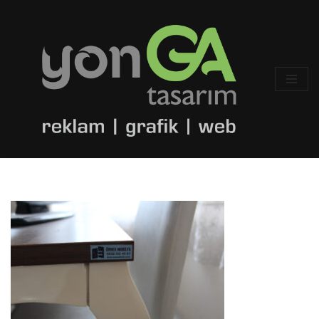
İçeriğe
geç