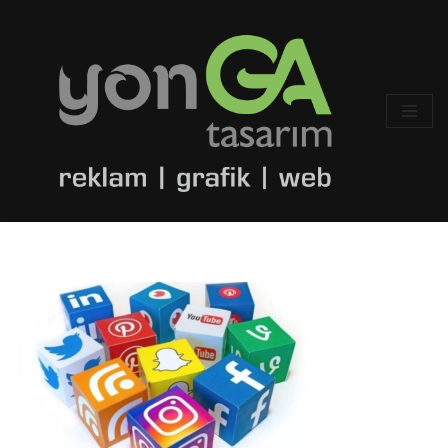
İçeriğe
geç