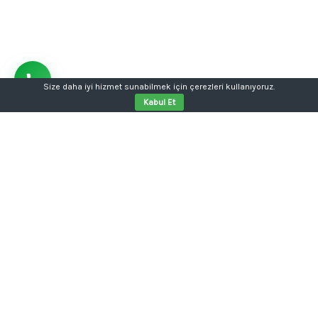
Size daha iyi hizmet sunabilmek için çerezleri kullanıyoruz.
Kabul Et
Aklınızda bir proje mi var?
Tabela, kutu harf, dijital baskı, kurumsal kimlik ya da
web sitesi tek kalemde.
Konuşalım: 0554 354 05 04