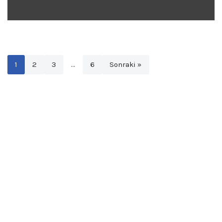
1
2
3
…
6
Sonraki »