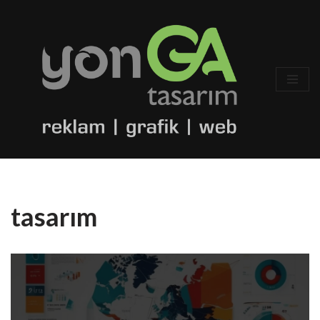
İçeriğe
geç
tasarım