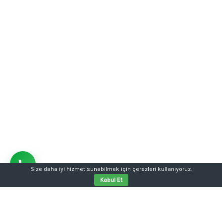
Size daha iyi hizmet sunabilmek için çerezleri kullanıyoruz.
Kabul Et
Aklınızda bir proje mi var?