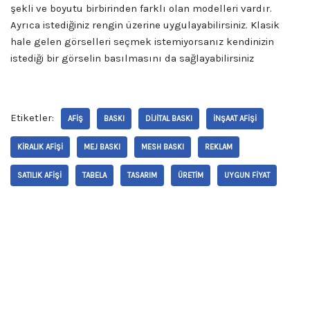
şekli ve boyutu birbirinden farklı olan modelleri vardır.
Ayrıca istediğiniz rengin üzerine uygulayabilirsiniz. Klasik
hale gelen görselleri seçmek istemiyorsanız kendinizin
istediği bir görselin basılmasını da sağlayabilirsiniz
Etiketler:
AFIŞ
BASKI
DIJITAL BASKI
INŞAAT AFIŞI
KIRALIK AFIŞI
MEJ BASKI
MESH BASKI
REKLAM
SATILIK AFIŞI
TABELA
TASARIM
ÜRETIM
UYGUN FIYAT