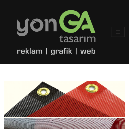
İçeriğe
geç