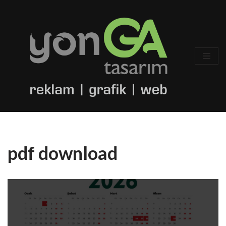
İçeriğe
geç
pdf download