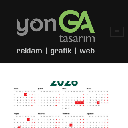
İçeriğe
geç