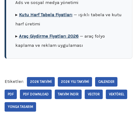
Ads ve sosyal medya yönetimi
▸
Kutu Harf Tabela Fiyatları
— ışıklı tabela ve kutu
harf üretimi
▸
Araç Giydirme Fiyatları 2026
— araç folyo
kaplama ve reklam uygulaması
Etiketler:
2026 TAKVIMI
2026 YILI TAKVIMI
CALENDER
PDF
PDF DOWNLOAD
TAKVIM INDIR
VECTOR
VEKTÖREL
YONGA TASARIM