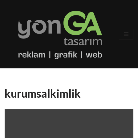
İçeriğe
geç
kurumsalkimlik