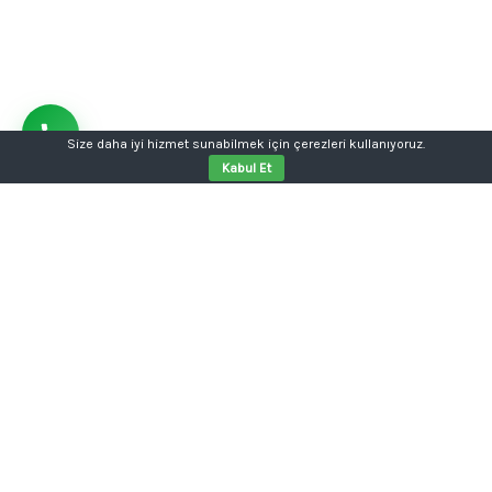
Size daha iyi hizmet sunabilmek için çerezleri kullanıyoruz.
Kabul Et
Aklınızda bir proje mi var?
Tabela, kutu harf, dijital baskı, kurumsal kimlik ya da
web sitesi tek kalemde.
Konuşalım: 0554 354 05 04