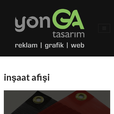
İçeriğe
geç
inşaat afişi