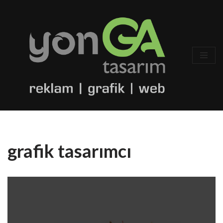
İçeriğe
geç
grafik tasarımcı