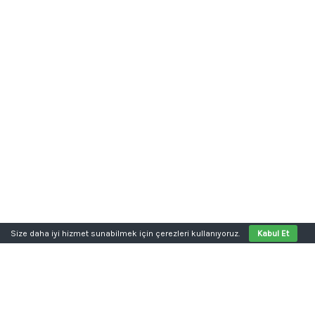
Size daha iyi hizmet sunabilmek için çerezleri kullanıyoruz.
Kabul Et
Aklınızda bir proje mi var?