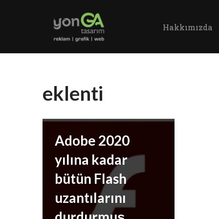
Hakkımızda
İçeriğe
geç
eklenti
Adobe 2020
yılına kadar
bütün Flash
uzantılarını
durdurmuş