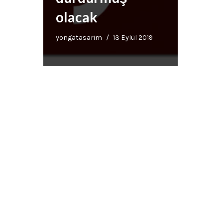
olacak
yongatasarim
13 Eylül 2019