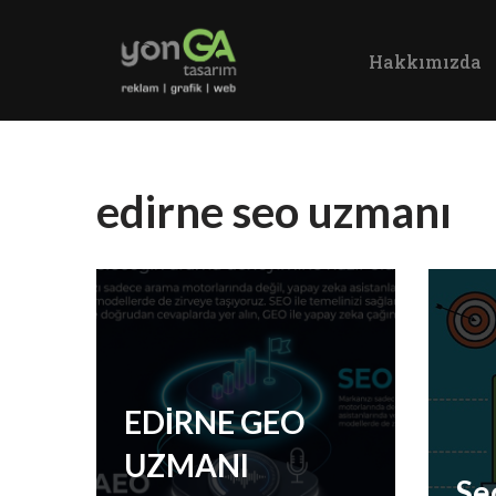
Hakkımızda
İçeriğe
geç
edirne seo uzmanı
EDİRNE GEO
UZMANI
Se