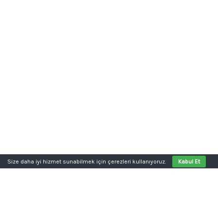
Size daha iyi hizmet sunabilmek için çerezleri kullanıyoruz.
Kabul Et
Aklınızda bir proje mi var?