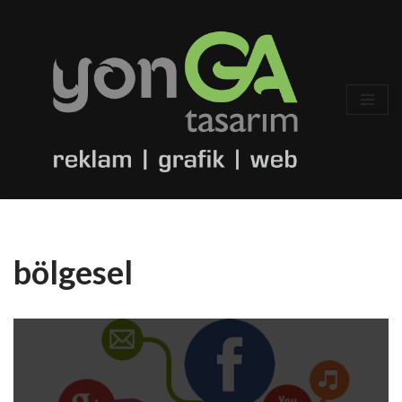
İçeriğe
geç
bölgesel