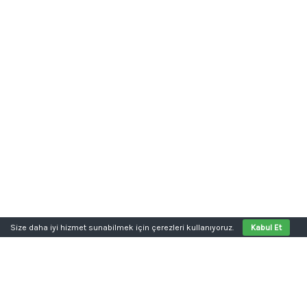
Size daha iyi hizmet sunabilmek için çerezleri kullanıyoruz.
Kabul Et
Aklınızda bir proje mi var?