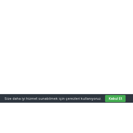
Size daha iyi hizmet sunabilmek için çerezleri kullanıyoruz.
Kabul Et
Aklınızda bir proje mi var?