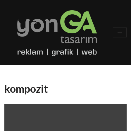
İçeriğe
geç
kompozit