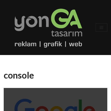
İçeriğe
geç
console