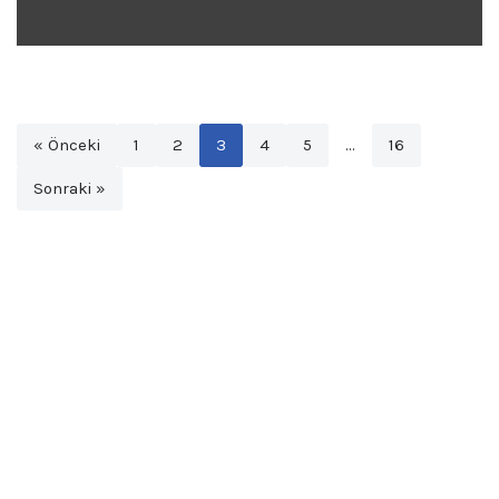
« Önceki
1
2
3
4
5
…
16
Sonraki »