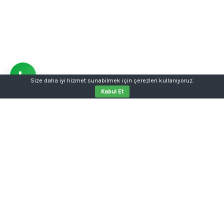
Size daha iyi hizmet sunabilmek için çerezleri kullanıyoruz.
Kabul Et
Aklınızda bir proje mi var?
Tabela, kutu harf, dijital baskı, kurumsal kimlik ya da
web sitesi tek kalemde.
Konuşalım: 0554 354 05 04