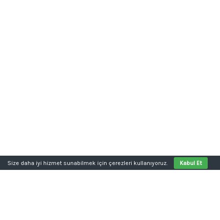
Size daha iyi hizmet sunabilmek için çerezleri kullanıyoruz.
Kabul Et
Aklınızda bir proje mi var?