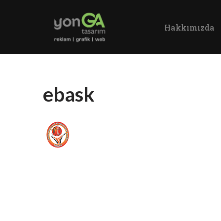
Hakkımızda
İçeriğe
geç
ebask