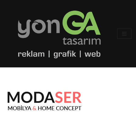
İçeriğe
geç