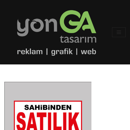
İçeriğe
geç