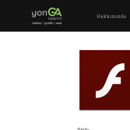
Hakkımızda
İçeriğe
geç
flash–