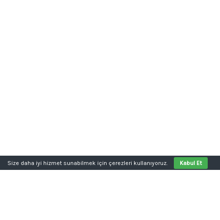
Size daha iyi hizmet sunabilmek için çerezleri kullanıyoruz.
Kabul Et
Aklınızda bir proje mi var?