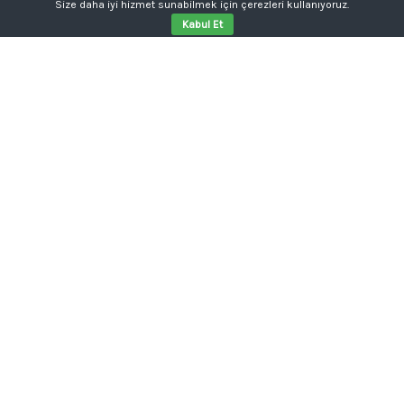
Size daha iyi hizmet sunabilmek için çerezleri kullanıyoruz.
Kabul Et
Aklınızda bir proje mi var?
Tabela, kutu harf, dijital baskı, kurumsal kimlik ya da
web sitesi tek kalemde.
Konuşalım: 0554 354 05 04
Yonga Tasarım
REKLAM - GRAFIK - WEB
Edirne de 10 yılı aşkın süredir reklam, grafik ve web