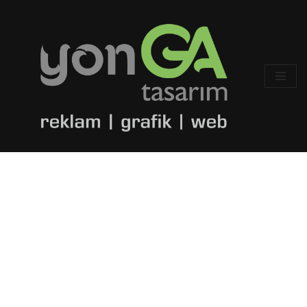
İçeriğe
geç