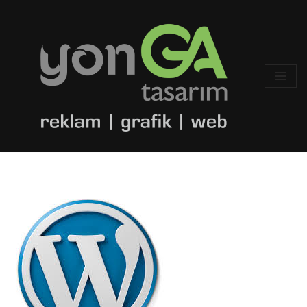
İçeriğe
geç