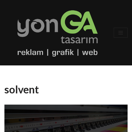
İçeriğe
geç
solvent