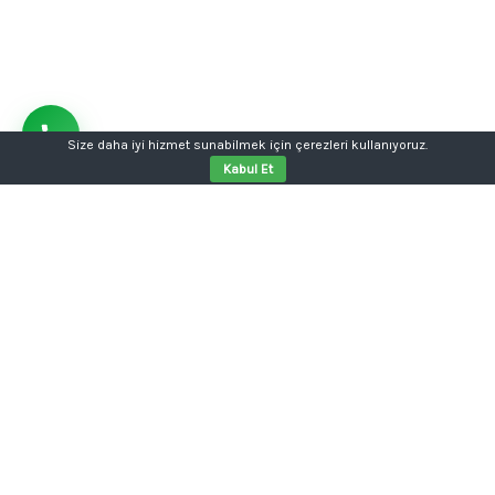
Size daha iyi hizmet sunabilmek için çerezleri kullanıyoruz.
Kabul Et
Aklınızda bir proje mi var?
Tabela, kutu harf, dijital baskı, kurumsal kimlik ya da
web sitesi tek kalemde.
Konuşalım: 0554 354 05 04