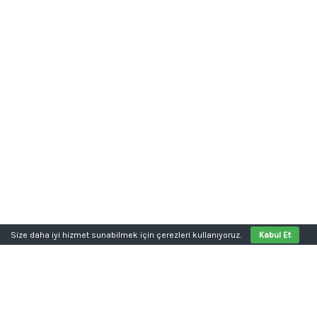
Size daha iyi hizmet sunabilmek için çerezleri kullanıyoruz.
Kabul Et
Aklınızda bir proje mi var?