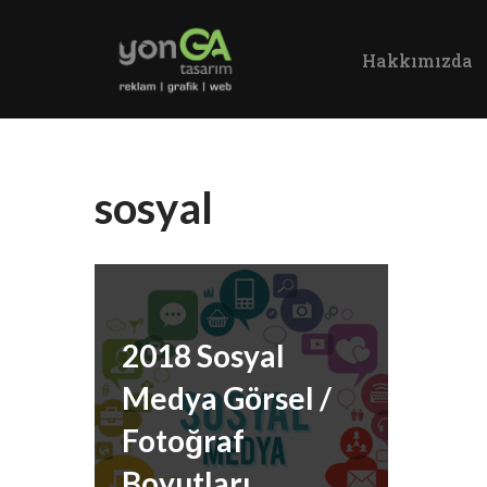
Hakkımızda
İçeriğe
geç
sosyal
2018 Sosyal
Medya Görsel /
Fotoğraf
Boyutları