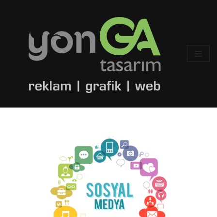
İçeriğe
geç