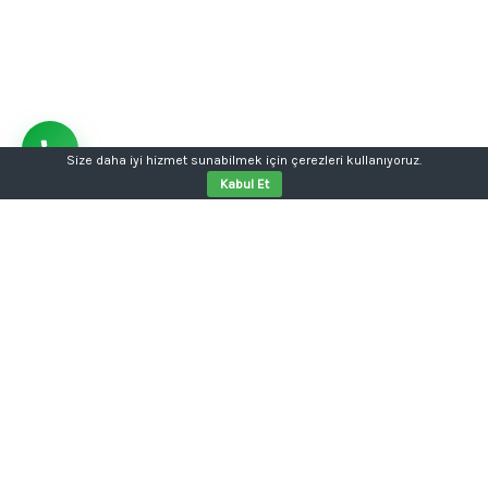
Size daha iyi hizmet sunabilmek için çerezleri kullanıyoruz.
Kabul Et
Aklınızda bir proje mi var?
Tabela, kutu harf, dijital baskı, kurumsal kimlik ya da
web sitesi tek kalemde.
Konuşalım: 0554 354 05 04