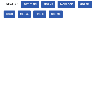
Etiketler:
BOYUTLARI
EDIRNE
FACEBOOK
GÖRSEL
LOGO
MEDYA
PROFIL
SOSYAL