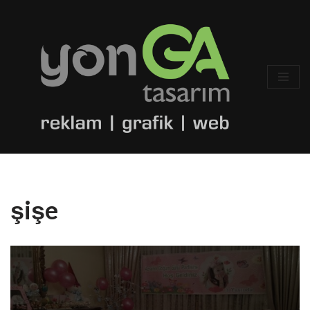
İçeriğe
geç
şişe