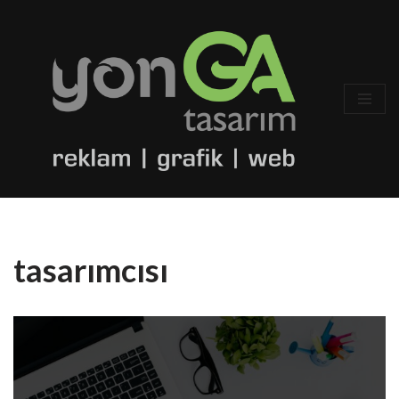
İçeriğe
geç
tasarımcısı