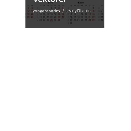
yongatasarim
25 Eylül 2019