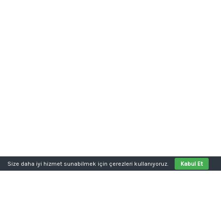
Size daha iyi hizmet sunabilmek için çerezleri kullanıyoruz.
Kabul Et
Aklınızda bir proje mi var?