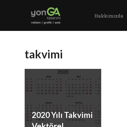
Hakkımızda
İçeriğe
geç
takvimi
2020 Yılı Takvimi
Vektörel