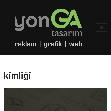
İçeriğe
geç
kimliği