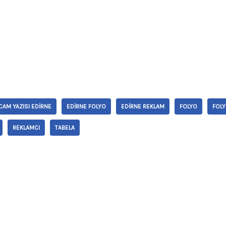
CAM YAZISI EDIRNE
EDIRNE FOLYO
EDIRNE REKLAM
FOLYO
FOLY
REKLAMCI
TABELA