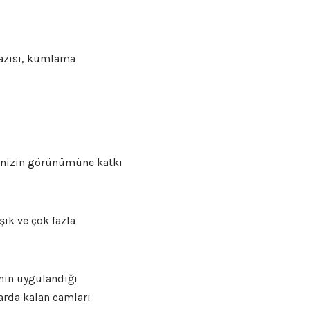
yazısı, kumlama
menizin görünümüne katkı
ık ve çok fazla
nin uygulandığı
arda kalan camları