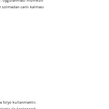
adır. Uygulanması mümkün
ar solmadan canlı kalması
 folyo kullanmaktır.
mlama ile kaplanarak,