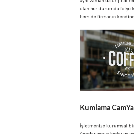
aynı zaman da orijinal 
olan her durumda folyo k
hem de firmanın kendine
Kumlama CamYaz
İşletmenize kurumsal bi
Camlar yarıya kadar ve y