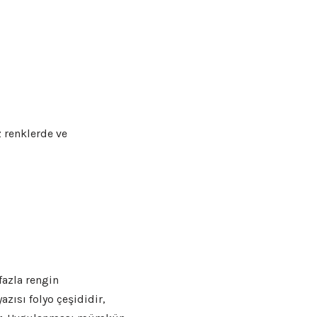
z renklerde ve
fazla rengin
zısı folyo çeşididir,