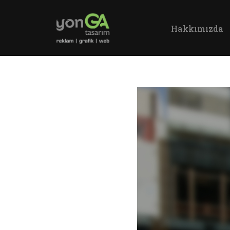
Hakkımızda
İçeriğe
geç