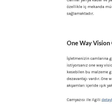
özellikle iç mekanda müş
sağlamaktadır.
One Way Vision 
İşletmenizin camlarına 
istiyorsanız one way visi
kesebilen bu malzeme gün
dezavantajı vardır. One 
akşamları içeride ışık ya
Camyazısı ile ilgili
detayl