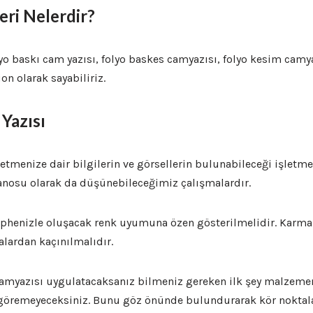
eri Nelerdir?
olyo baskı cam yazısı, folyo baskes camyazısı, folyo kesim cam
on olarak sayabiliriz.
Yazısı
letmenize dair bilgilerin ve görsellerin bulunabileceği işlet
anosu olarak da düşünebileceğimiz çalışmalardır.
ephenizle oluşacak renk uyumuna özen gösterilmelidir. Karmaş
lardan kaçınılmalıdır.
 camyazısı uygulatacaksanız bilmeniz gereken ilk şey malzeme
ı göremeyeceksiniz. Bunu göz önünde bulundurarak kör noktal