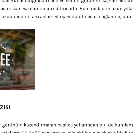
renkler kullanıldığından canlı ve net bir görünüm sağlamakt
esim cam yazıları tercih edilmelidir. Hem renklerin uzun yıll
 özgü rengini tam anlamıyla yansıtabilmesini sağlanmış olur
ısı
r görünüm kazandırmanın başlıca yollarından biri de kumlama
a ortalama 60 ile 70 santimetre yükseklikte olacak şekilde ku