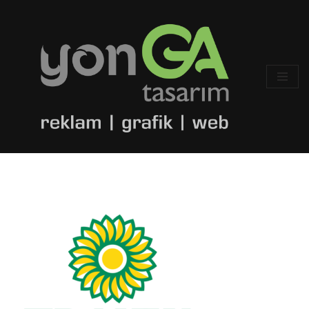
İçeriğe
geç