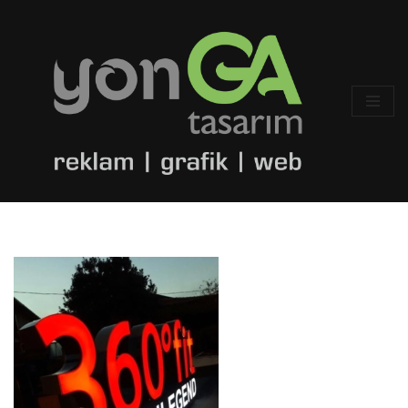
İçeriğe
geç