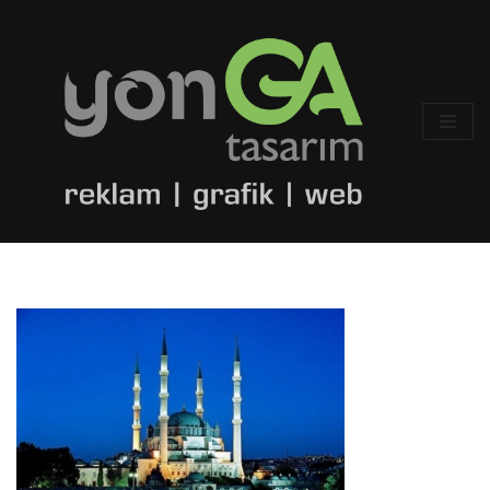
İçeriğe
geç