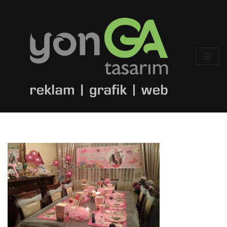
İçeriğe
geç